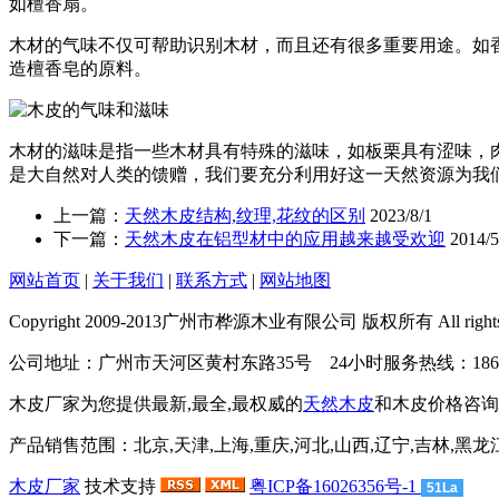
如檀香扇。
木材的气味不仅可帮助识别木材，而且还有很多重要用途。如
造檀香皂的原料。
木材的滋味是指一些木材具有特殊的滋味，如板栗具有涩味，
是大自然对人类的馈赠，我们要充分利用好这一天然资源为我
上一篇：
天然木皮结构,纹理,花纹的区别
2023/8/1
下一篇：
天然木皮在铝型材中的应用越来越受欢迎
2014/5
网站首页
|
关于我们
|
联系方式
|
网站地图
Copyright 2009-2013广州市桦源木业有限公司 版权所有 All rights r
公司地址：广州市天河区黄村东路35号 24小时服务热线：186655760
木皮厂家为您提供最新,最全,最权威的
天然木皮
和木皮价格咨询
产品销售范围：北京,天津,上海,重庆,河北,山西,辽宁,吉林,黑龙江,
木皮厂家
技术支持
粤ICP备16026356号-1
51La