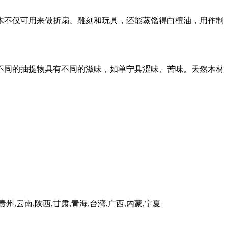
木不仅可用来做折扇、雕刻和玩具，还能蒸馏得白檀油，用作制
不同的抽提物具有不同的滋味，如单宁具涩味、苦味。天然木材
贵州,云南,陕西,甘肃,青海,台湾,广西,内蒙,宁夏